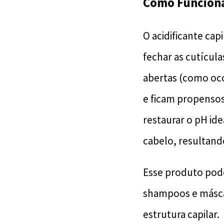
Como Funciona 
O acidificante cap
fechar as cutícula
abertas (como oco
e ficam propensos 
restaurar o pH ide
cabelo, resultand
Esse produto pod
shampoos e máscar
estrutura capilar.