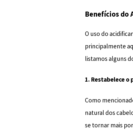
Benefícios do 
O uso do acidifica
principalmente aq
listamos alguns do
1.
Restabelece o p
Como mencionado, 
natural dos cabel
se tornar mais po