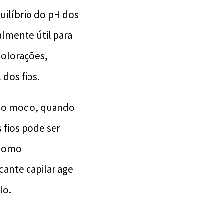
uilíbrio do pH dos
almente útil para
colorações,
dos fios.
smo modo, quando
 fios pode ser
 como
cante capilar age
lo.