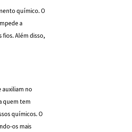
amento químico. O
 impede a
fios. Além disso,
 auxiliam no
ara quem tem
ssos químicos. O
ando-os mais