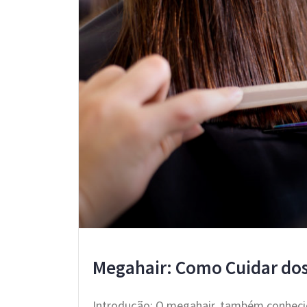
Megahair: Como Cuidar dos
Introdução: O megahair, também conhecid