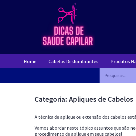
Home
Cabelos Deslumbrantes
Produtos Na
Categoria: Apliques de Cabelos
A técnica de aplique ou extensão dos cabelos est
Vamos abordar neste tópico assuntos que são nece
procedimento de aplique em seus cabelos!