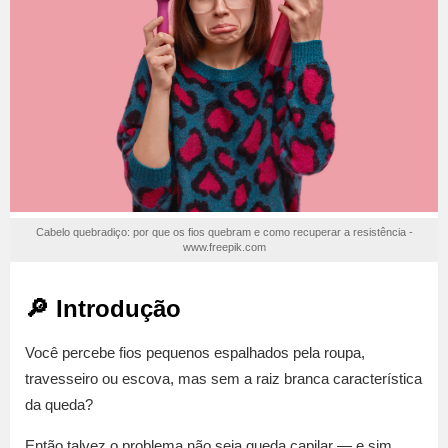
Cabelo quebradiço: por que os fios quebram e como recuperar a resistência -
www.freepik.com
🔎 Introdução
Você percebe fios pequenos espalhados pela roupa,
travesseiro ou escova, mas sem a raiz branca característica
da queda?
Então talvez o problema não seja queda capilar — e sim