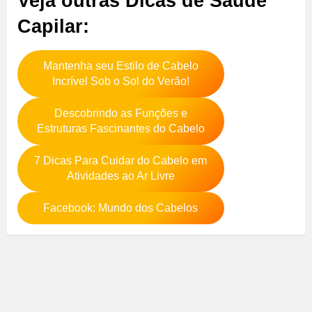
Veja outras Dicas de Saúde
Capilar:
Mantenha seu Estilo de Cabelo
Incrível Sob o Sol do Verão!
Descobrindo as Funções e
Estruturas Fascinantes do Cabelo
7 Dicas Para Cuidar do Cabelo em
Atividades ao Ar Livre
Facebook: Mundo dos Cabelos