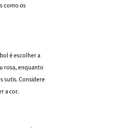
los como os
bol é escolher a
ou rosa, enquanto
 sutis. Considere
r a cor.