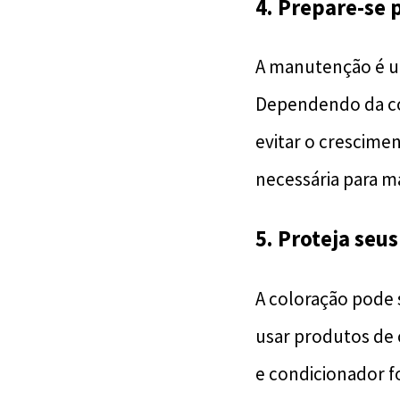
4. Prepare-se
A manutenção é um
Dependendo da cor
evitar o crescimen
necessária para ma
5. Proteja seu
A coloração pode 
usar produtos de 
e condicionador f