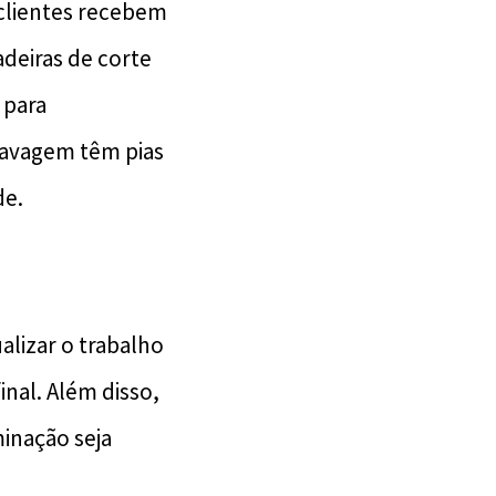
 clientes recebem
adeiras de corte
 para
 lavagem têm pias
de.
alizar o trabalho
inal. Além disso,
inação seja