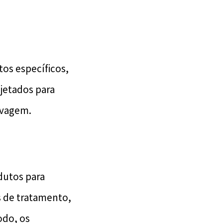
tos específicos,
jetados para
avagem.
dutos para
s de tratamento,
odo, os