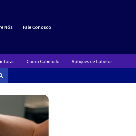
re Nós
Fale Conosco
inturas
Couro Cabeludo
Apliques de Cabelos