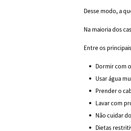
Desse modo, a qu
Na maioria dos cas
Entre os principais
Dormir com o
Usar água mu
Prender o ca
Lavar com pr
Não cuidar d
Dietas restrit