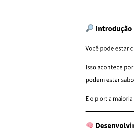
Introdução
Você pode estar c
Isso acontece po
podem estar sabot
E o pior: a maior
Desenvolvi