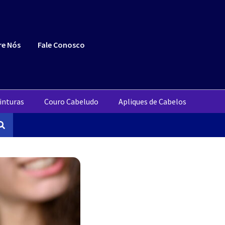
re Nós
Fale Conosco
inturas
Couro Cabeludo
Apliques de Cabelos