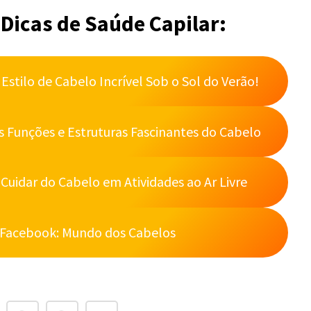
 Dicas de Saúde Capilar:
stilo de Cabelo Incrível Sob o Sol do Verão!
 Funções e Estruturas Fascinantes do Cabelo
 Cuidar do Cabelo em Atividades ao Ar Livre
Facebook: Mundo dos Cabelos