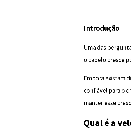
Introdução
Uma das perguntas
o cabelo cresce p
Embora existam di
confiável para o c
manter esse cres
Qual é a ve