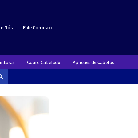
re Nós
Fale Conosco
inturas
Couro Cabeludo
Apliques de Cabelos