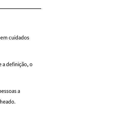
bem cuidados
 a definição, o
pessoas a
cheado.