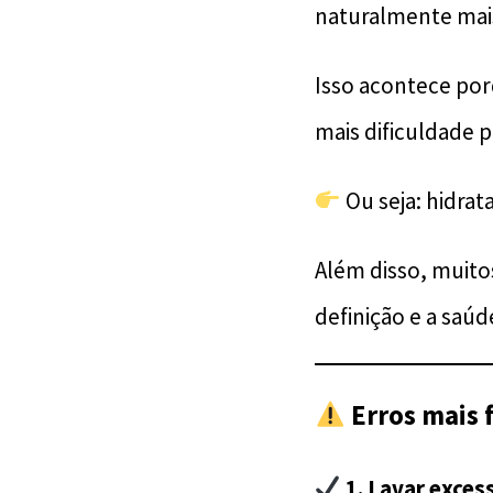
naturalmente mai
Isso acontece por
mais dificuldade p
Ou seja: hidrat
Além disso, muit
definição e a saúd
Erros mais 
1. Lavar exce