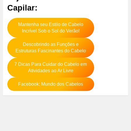
Capilar:
Mantenha seu Estilo de Cabelo
Incrível Sob o Sol do Verão!
Descobrindo as Funções e
Estruturas Fascinantes do Cabelo
7 Dicas Para Cuidar do Cabelo em
Atividades ao Ar Livre
Facebook: Mundo dos Cabelos