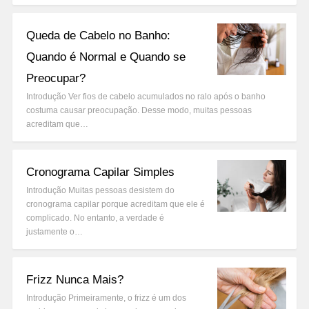
Queda de Cabelo no Banho:
Quando é Normal e Quando se
Preocupar?
Introdução Ver fios de cabelo acumulados no ralo após o banho
costuma causar preocupação. Desse modo, muitas pessoas
acreditam que…
Cronograma Capilar Simples
Introdução Muitas pessoas desistem do
cronograma capilar porque acreditam que ele é
complicado. No entanto, a verdade é
justamente o…
Frizz Nunca Mais?
Introdução Primeiramente, o frizz é um dos